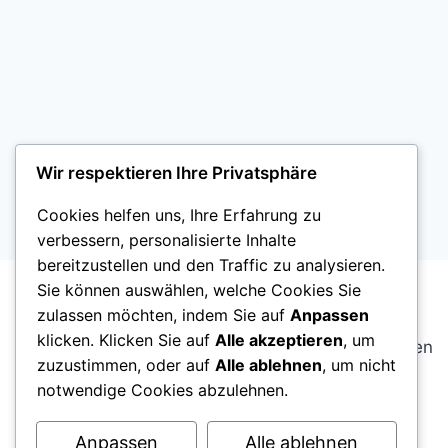
Wir respektieren Ihre Privatsphäre
Cookies helfen uns, Ihre Erfahrung zu
verbessern, personalisierte Inhalte
bereitzustellen und den Traffic zu analysieren.
Sie können auswählen, welche Cookies Sie
zulassen möchten, indem Sie auf
Anpassen
ostfriesenblog.de ist ein unabhängiger
klicken. Klicken Sie auf
Alle akzeptieren
, um
regionaler Blog über Ostfriesland. Wir berichten
zuzustimmen, oder auf
Alle ablehnen
, um nicht
über Alltag, Kultur, gesellschaftliche
notwendige Cookies abzulehnen.
Entwicklungen und das Leben in Städten und
Gemeinden der Region.
Anpassen
Alle ablehnen