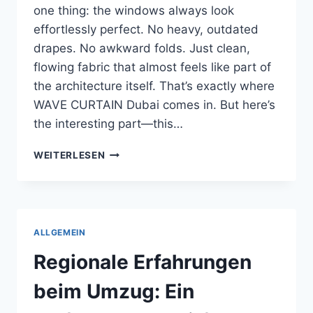
one thing: the windows always look
effortlessly perfect. No heavy, outdated
drapes. No awkward folds. Just clean,
flowing fabric that almost feels like part of
the architecture itself. That’s exactly where
WAVE CURTAIN Dubai comes in. But here’s
the interesting part—this…
WHY
WEITERLESEN
WAVE
CURTAIN
DUBAI
IS
TRENDING
ALLGEMEIN
IN
MODERN
Regionale Erfahrungen
INTERIORS
beim Umzug: Ein