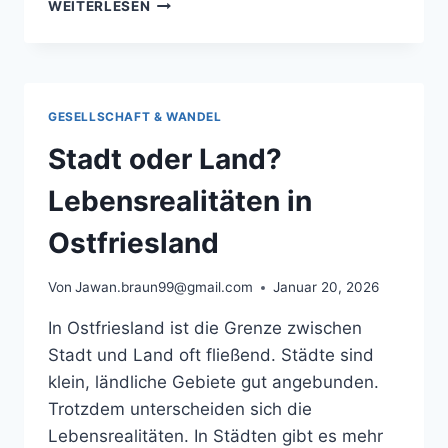
REGIONALE
WEITERLESEN
ERFAHRUNGEN
BEIM
UMZUG:
EIN
UMFASSENDER
GESELLSCHAFT & WANDEL
LEITFADEN
FÜR
Stadt oder Land?
OSTFRIESLAND
Lebensrealitäten in
Ostfriesland
Von
Jawan.braun99@gmail.com
Januar 20, 2026
In Ostfriesland ist die Grenze zwischen
Stadt und Land oft fließend. Städte sind
klein, ländliche Gebiete gut angebunden.
Trotzdem unterscheiden sich die
Lebensrealitäten. In Städten gibt es mehr