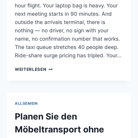
hour flight. Your laptop bag is heavy. Your
next meeting starts in 90 minutes. And
outside the arrivals terminal, there is
nothing — no driver, no sign with your
name, no confirmation number that works.
The taxi queue stretches 40 people deep.
Ride-share surge pricing has tripled. Your…
WHY
WEITERLESEN
AIRPORT
TRANSFERS
SHOULD
ALWAYS
BE
ALLGEMEIN
PRE-
BOOKED
Planen Sie den
(ESPECIALLY
FOR
Möbeltransport ohne
BUSINESS