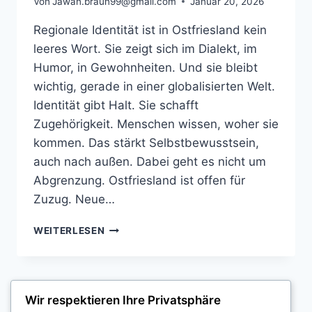
Von
Jawan.braun99@gmail.com
Januar 20, 2026
Regionale Identität ist in Ostfriesland kein
leeres Wort. Sie zeigt sich im Dialekt, im
Humor, in Gewohnheiten. Und sie bleibt
wichtig, gerade in einer globalisierten Welt.
Identität gibt Halt. Sie schafft
Zugehörigkeit. Menschen wissen, woher sie
kommen. Das stärkt Selbstbewusstsein,
auch nach außen. Dabei geht es nicht um
Abgrenzung. Ostfriesland ist offen für
Zuzug. Neue…
REGIONALE
WEITERLESEN
IDENTITÄT
IN
OSTFRIESLAND:
WARUM
Seitennavigation
Nächste
Wir respektieren Ihre Privatsphäre
1
2
SIE