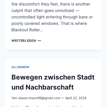
the discomfort they feel, there is another
culprit that often goes unnoticed —
uncontrolled light entering through bare or
poorly covered windows. That is where
Blackout Roller…
DO
WEITERLESEN
BLACKOUT
ROLLER
BLINDS
HELP
REDUCE
ALLGEMEIN
EYE
STRAIN
Bewegen zwischen Stadt
INDOORS?
und Nachbarschaft
Von
Jawan.braun99@gmail.com
April 22, 2026