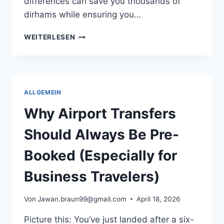
differences can save you thousands of
dirhams while ensuring you…
AFFORDABLE
WEITERLESEN
VS
LUXURY
ROLLER
BLINDS
IN
ALLGEMEIN
DUBAI:
COMPLETE
Why Airport Transfers
COMPARISON
GUIDE
Should Always Be Pre-
2026
Booked (Especially for
Business Travelers)
Von
Jawan.braun99@gmail.com
April 18, 2026
Picture this: You’ve just landed after a six-