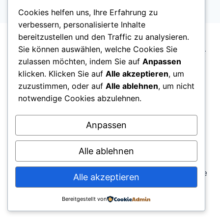
WICHTIG
Seite
Cookies helfen uns, Ihre Erfahrung zu
BLEIBT
verbessern, personalisierte Inhalte
bereitzustellen und den Traffic zu analysieren.
Sie können auswählen, welche Cookies Sie
ostfriesenblog.de ist ein unabhängiger regionaler
zulassen möchten, indem Sie auf
Anpassen
Blog über Ostfriesland. Wir berichten über Alltag,
klicken. Klicken Sie auf
Alle akzeptieren
, um
Kultur, gesellschaftliche Entwicklungen und das
zuzustimmen, oder auf
Alle ablehnen
, um nicht
Leben in Städten und Gemeinden der Region.
notwendige Cookies abzulehnen.
Anpassen
Alle ablehnen
© 2025 ostfriesenblog.de – Redaktionelle Inhalte
Alle akzeptieren
aus Ostfriesland Website entwickelt von
Softcrust
Bereitgestellt von