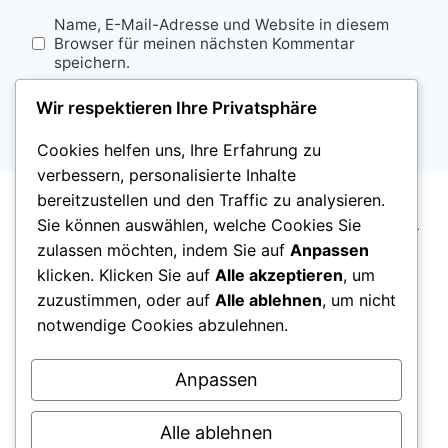
Name, E-Mail-Adresse und Website in diesem
Browser für meinen nächsten Kommentar
speichern.
Wir respektieren Ihre Privatsphäre
Cookies helfen uns, Ihre Erfahrung zu
verbessern, personalisierte Inhalte
bereitzustellen und den Traffic zu analysieren.
Sie können auswählen, welche Cookies Sie
ostfriesenblog.de ist ein unabhängiger regionaler
zulassen möchten, indem Sie auf
Anpassen
Blog über Ostfriesland. Wir berichten über Alltag,
klicken. Klicken Sie auf
Alle akzeptieren
, um
Kultur, gesellschaftliche Entwicklungen und das
zuzustimmen, oder auf
Alle ablehnen
, um nicht
Leben in Städten und Gemeinden der Region.
notwendige Cookies abzulehnen.
Anpassen
Alle ablehnen