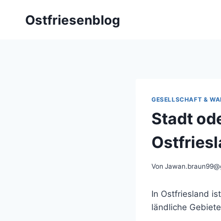
Zum
Ostfriesenblog
Inhalt
springen
GESELLSCHAFT & WA
Stadt od
Ostfries
Von
Jawan.braun99@
In Ostfriesland i
ländliche Gebiet