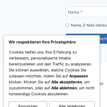
Name
*
Name, E-Mail-Adress
Wir respektieren Ihre Privatsphäre
Cookies helfen uns, Ihre Erfahrung zu
verbessern, personalisierte Inhalte
bereitzustellen und den Traffic zu analysieren.
Sie können auswählen, welche Cookies Sie
zulassen möchten, indem Sie auf
Anpassen
ostfriesenblog.de ist ein unabhängiger
klicken. Klicken Sie auf
Alle akzeptieren
, um
regionaler Blog über Ostfriesland. Wir berichten
zuzustimmen, oder auf
Alle ablehnen
, um nicht
über Alltag, Kultur, gesellschaftliche
notwendige Cookies abzulehnen.
Entwicklungen und das Leben in Städten und
Gemeinden der Region.
Anpassen
Alle ablehnen