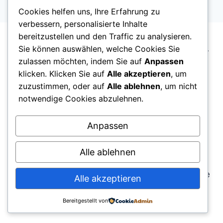
Cookies helfen uns, Ihre Erfahrung zu
verbessern, personalisierte Inhalte
bereitzustellen und den Traffic zu analysieren.
Sie können auswählen, welche Cookies Sie
ostfriesenblog.de ist ein unabhängiger regionaler
zulassen möchten, indem Sie auf
Anpassen
Blog über Ostfriesland. Wir berichten über Alltag,
klicken. Klicken Sie auf
Alle akzeptieren
, um
Kultur, gesellschaftliche Entwicklungen und das
zuzustimmen, oder auf
Alle ablehnen
, um nicht
Leben in Städten und Gemeinden der Region.
notwendige Cookies abzulehnen.
Anpassen
Alle ablehnen
© 2025 ostfriesenblog.de – Redaktionelle Inhalte
Alle akzeptieren
aus Ostfriesland Website entwickelt von
Softcrust
Bereitgestellt von