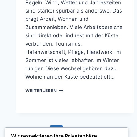
Regeln. Wind, Wetter und Jahreszeiten
sind stärker spürbar als anderswo. Das
prägt Arbeit, Wohnen und
Zusammenleben. Viele Arbeitsbereiche
sind direkt oder indirekt mit der Küste
verbunden. Tourismus,
Hafenwirtschaft, Pflege, Handwerk. Im
Sommer ist vieles lebhafter, im Winter
ruhiger. Diese Wechsel gehören dazu.
Wohnen an der Küste bedeutet oft…
ALLTAG
WEITERLESEN
AN
DER
KÜSTE:
ARBEIT,
WOHNEN
UND
Seitennavigation
Vorherige
1
2
GEMEINSCHAFT
Wir respektieren Ihre Privatsphäre